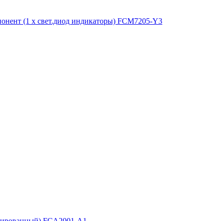
мпонент (1 x свет.диод индикаторы) FCM7205-Y3
золированный) FCA2001-A1