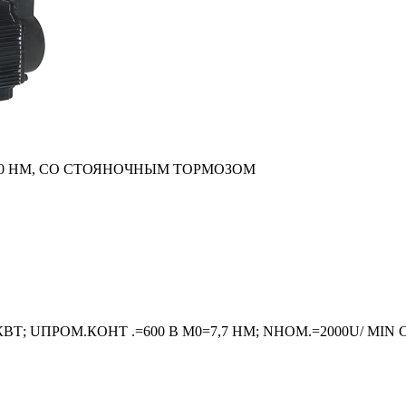
6,0 НM, СО СТОЯНОЧНЫМ ТОРМОЗОМ
КВТ; UПРОМ.КОНТ .=600 В M0=7,7 HM; NНОМ.=2000U/ 