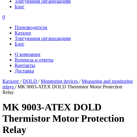
Торгующим организациям
Блог
0
Производители
Каталог
Торгующим организациям
Блог
О компании
Вопросы и ответы
Контакты
Доставка
Каталог
/
DOLD
/
Monitoring devices
/
Measuring and monitoring
relays
/
MK 9003-ATEX DOLD Thermistor Motor Protection
Relay
MK 9003-ATEX DOLD
Thermistor Motor Protection
Relay