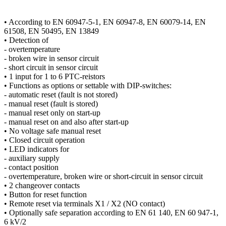
• According to EN 60947-5-1, EN 60947-8, EN 60079-14, EN
61508, EN 50495, EN 13849
• Detection of
- overtemperature
- broken wire in sensor circuit
- short circuit in sensor circuit
• 1 input for 1 to 6 PTC-reistors
• Functions as options or settable with DIP-switches:
- automatic reset (fault is not stored)
- manual reset (fault is stored)
- manual reset only on start-up
- manual reset on and also after start-up
• No voltage safe manual reset
• Closed circuit operation
• LED indicators for
- auxiliary supply
- contact position
- overtemperature, broken wire or short-circuit in sensor circuit
• 2 changeover contacts
• Button for reset function
• Remote reset via terminals X1 / X2 (NO contact)
• Optionally safe separation according to EN 61 140, EN 60 947-1,
6 kV/2