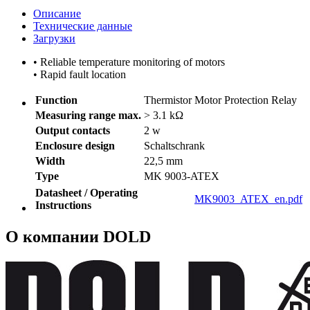
Описание
Технические данные
Загрузки
• Reliable temperature monitoring of motors
• Rapid fault location
Function
Thermistor Motor Protection Relay
Measuring range max.
> 3.1 kΩ
Output contacts
2 w
Enclosure design
Schaltschrank
Width
22,5 mm
Type
MK 9003-ATEX
Datasheet / Operating
MK9003_ATEX_en.pdf
Instructions
О компании DOLD