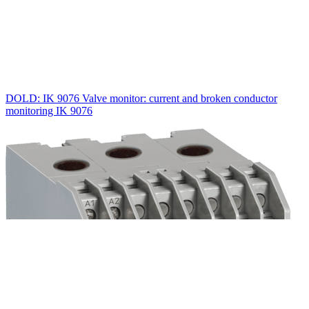
DOLD: IK 9076 Valve monitor: current and broken conductor
monitoring IK 9076