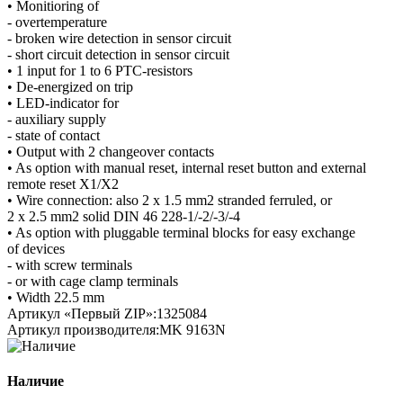
• Monitioring of
- overtemperature
- broken wire detection in sensor circuit
- short circuit detection in sensor circuit
• 1 input for 1 to 6 PTC-resistors
• De-energized on trip
• LED-indicator for
- auxiliary supply
- state of contact
• Output with 2 changeover contacts
• As option with manual reset, internal reset button and external
remote reset X1/X2
• Wire connection: also 2 x 1.5 mm2 stranded ferruled, or
2 x 2.5 mm2 solid DIN 46 228-1/-2/-3/-4
• As option with pluggable terminal blocks for easy exchange
of devices
- with screw terminals
- or with cage clamp terminals
• Width 22.5 mm
Артикул «Первый ZIP»:
1325084
Артикул производителя:
MK 9163N
Наличие