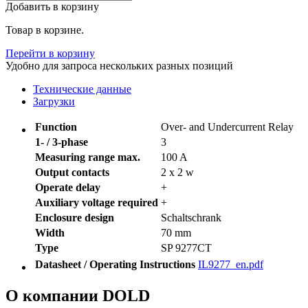
Добавить в корзину
Товар в корзине.
Перейти в корзину
Удобно для запроса нескольких разных позиций
Технические данные
Загрузки
Function
Over- and Undercurrent Relay
1- / 3-phase
3
Measuring range max.
100 A
Output contacts
2 x 2 w
Operate delay
+
Auxiliary voltage required
+
Enclosure design
Schaltschrank
Width
70 mm
Type
SP 9277CT
Datasheet / Operating Instructions
IL9277_en.pdf
О компании DOLD