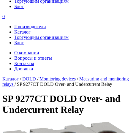
Торгующим организациям
Блог
0
Производители
Каталог
Торгующим организациям
Блог
О компании
Вопросы и ответы
Контакты
Доставка
Каталог
/
DOLD
/
Monitoring devices
/
Measuring and monitoring
relays
/
SP 9277CT DOLD Over- and Undercurrent Relay
SP 9277CT DOLD Over- and
Undercurrent Relay