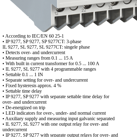
• According to IEC/EN 60 25-1
• IP 9277, SP 9277, SP 9277CT: 3-phase
IL 9277, SL 9277, SL 9277CT: singele phase
• Detects over- and undercurrent
• Measuring ranges from 0.1 ... 15 A
• With built in current transformer for 0.5 ... 100 A
• IL 9277, SL 9277 with 4 programmable ranges
• Settable 0.1 ... 1 IN
• Separate setting for over- and undercurrent
• Fixed hysteresis approx. 4 %
• Settable time delay
• IP 9277, SP 9277 with separate settable time delay for
over- and undercurrent
• De-energized on trip
• LED indicators for over-, under- and normal current
• Auxiliary supply and measuring input galvanic separated
• IL 9277, SL 9277 with one output relay for over- and
undercurrent
• IP 9277, SP 9277 with separate output relays for over- and