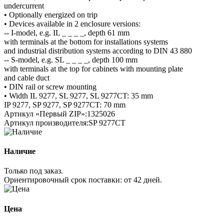
undercurrent
• Optionally energized on trip
• Devices available in 2 enclosure versions:
-- I-model, e.g. IL _ _ _ _, depth 61 mm
with terminals at the bottom for installations systems
and industrial distribution systems according to DIN 43 880
-- S-model, e.g. SL _ _ _ _, depth 100 mm
with terminals at the top for cabinets with mounting plate
and cable duct
• DIN rail or screw mounting
• Width IL 9277, SL 9277, SL 9277CT: 35 mm
IP 9277, SP 9277, SP 9277CT: 70 mm
Артикул «Первый ZIP»:
1325026
Артикул производителя:
SP 9277CT
Наличие
Только под заказ.
Ориентировочный срок поставки:
от 42 дней
.
Цена