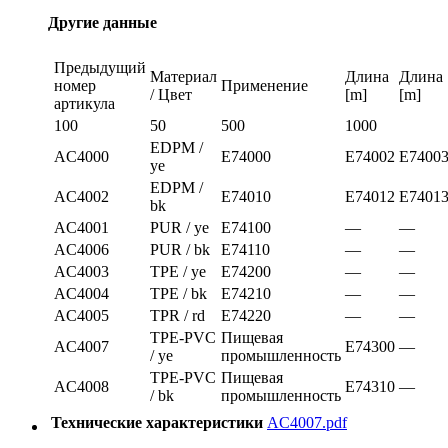
Другие данные
Предыдущий
Материал
Длина
Длина
номер
Применение
/ Цвет
[m]
[m]
артикула
100
50
500
1000
EDPM /
AC4000
E74000
E74002
E7400
ye
EDPM /
AC4002
E74010
E74012
E7401
bk
AC4001
PUR / ye
E74100
—
—
AC4006
PUR / bk
E74110
—
—
AC4003
TPE / ye
E74200
—
—
AC4004
TPE / bk
E74210
—
—
AC4005
TPR / rd
E74220
—
—
TPE-PVC
Пищевая
AC4007
E74300
—
/ ye
промышленность
TPE-PVC
Пищевая
AC4008
E74310
—
/ bk
промышленность
Технические характеристики
AC4007.pdf