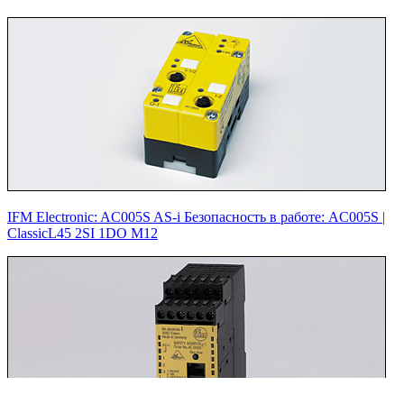
IFM Electronic: AC005S AS-i Безопасность в работе: AC005S |‌
ClassicL45 2SI 1DO M12