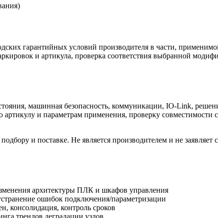
вания)
одских гарантийных условий производителя в части, применимо
маркировок и артикула, проверка соответствия выбранной модифи
стояния, машинная безопасность, коммуникации, IO-Link, решен
 по артикулу и параметрам применения, проверку совместимости
дбору и поставке. Не является производителем и не заявляет с
изменения архитектуры ПЛК и шкафов управления
устранение ошибок подключения/параметризации
н, консолидация, контроль сроков
инга трендов деградации узлов