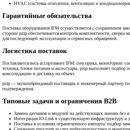
HVAC (системы отопления, вентиляции и кондициониро
Гарантийные обязательства
Поставка оборудования IFM осуществляется с сохранением зав
стороне pzip обеспечивается контроль комплектности, сверка 
для последующей эксплуатации и сервисных обращений.
Логистика поставок
Поставляется весь ассортимент IFM: сенсорика, мониторинг со
техника, блоки питания и аксессуары. pzip выполняет подбор
консолидацию и доставку на объект.
pzip — мультибрендовый поставщик и инженерный партнер по по
подтверждения.
Типовые задачи и ограничения B2B
Замена датчиков и модулей на действующих линиях без 
Интеграция IO-Link в существующую инфраструктуру и 
Поставка в условиях ограниченного импорта: подбор заме
Снижение простоев за счет вибродиагностики и монитор