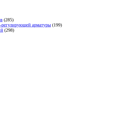
ов
(285)
но-регулирующей арматуры
(199)
ий
(298)