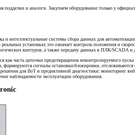
я подделки и аналоги. Закупаем оборудование только у официа
ика и интеллектуальные системы сбора данных для автоматизаци
реальных установках это означает контроль положения и скорос
ологических контуров, а также передачу данных в ПЛК/SCADA и
тся как часть цепочки предотвращения неконтролируемого пуск
н, формируются сигналы остановки/блокировки, отслеживаются 
я решения для IIoT и предиктивной диагностики: мониторинг ви
ение наблюдаемости эксплуатации оборудования.
ronic