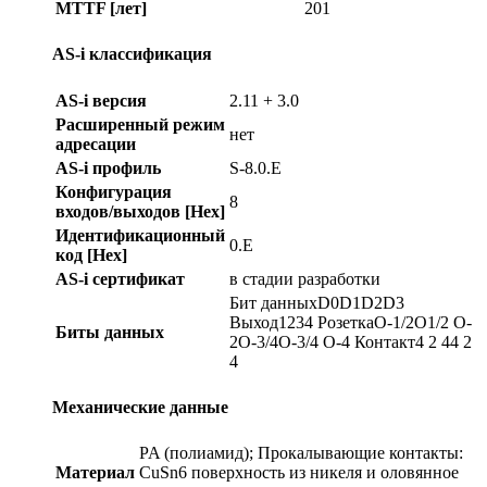
MTTF [лет]
201
AS-i классификация
AS-i версия
2.11 + 3.0
Расширенный режим
нет
адресации
AS-i профиль
S-8.0.E
Конфигурация
8
входов/выходов [Hex]
Идентификационный
0.E
код [Hex]
AS-i сертификат
в стадии разработки
Бит данныхD0D1D2D3
Выход1234 РозеткаO-1/2O1/2 O-
Биты данных
2O-3/4O-3/4 O-4 Контакт4 2 44 2
4
Механические данные
PA (полиамид); Прокалывающие контакты:
Материал
CuSn6 поверхность из никеля и оловянное