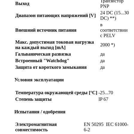
Транзистор
Выход
PNP
24 DC (15...30
Диапазон питающих напряжений [V]
DC) **)
в
Внешний источник питания
соответствии
с PELV
Макс. допустимая токовая нагрузка
2000 *)
на каждый выход [mA]
Гальваническая развязка
да
Встроенный "Watchdog"
да
Защита от короткого замыкания
да
Условия эксплуатации
Температура окружающей среды [°C]
-25...70
Степень защиты
IP 67
Испытания / одобрения
Электромагнитная
EN 50295 IEC 61000-
совместимость
6-2