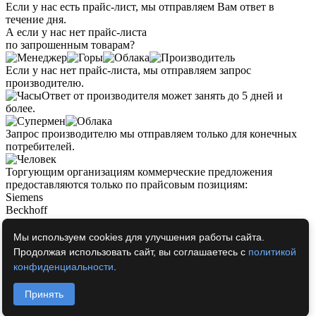
Если у нас есть прайс-лист, мы отправляем Вам ответ в
течение дня.
А если у нас нет прайс-листа
по запрошенным товарам?
Если у нас нет прайс-листа, мы отправляем запрос
производителю.
Ответ от производителя может занять до 5 дней и
более.
Запрос производителю мы отправляем только для конечных
потребителей.
Торгующим организациям коммерческие предложения
предоставляются только по прайсовым позициям:
Siemens
Beckhoff
Pepperl+Fuchs
Phoenix Contact
Мы используем cookies для улучшения работы сайта.
PILZ
Продолжая использовать сайт, вы соглашаетесь с
политикой
Turck
конфиденциальности
.
Leuze Electronic
Endress+Hauser
Принять
Murr Elektronik
Schmersal