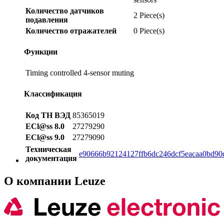
Количество датчиков
2 Piece(s)
подавления
Количество отражателей
0 Piece(s)
Функции
Timing controlled 4-sensor muting
Классификация
Код ТН ВЭД
85365019
ECl@ss 8.0
27279290
ECl@ss 9.0
27279090
Техническая
e90666b92124127ffb6dc246dcf5eacaa0bd90
документация
О компании Leuze