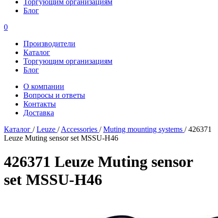
Торгующим организациям
Блог
0
Производители
Каталог
Торгующим организациям
Блог
О компании
Вопросы и ответы
Контакты
Доставка
Каталог
/
Leuze
/
Accessories
/
Muting mounting systems
/
426371
Leuze Muting sensor set MSSU-H46
426371 Leuze Muting sensor
set MSSU-H46