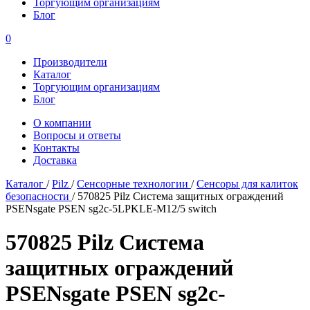
Торгующим организациям
Блог
0
Производители
Каталог
Торгующим организациям
Блог
О компании
Вопросы и ответы
Контакты
Доставка
Каталог
/
Pilz
/
Сенсорные технологии
/
Сенсоры для калиток
безопасности
/
570825 Pilz Система защитных ограждений
PSENsgate PSEN sg2c-5LPKLE-M12/5 switch
570825 Pilz Система
защитных ограждений
PSENsgate PSEN sg2c-