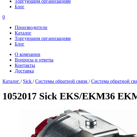
Торгующим организациям
Блог
0
Производители
Каталог
Торгующим организациям
Блог
О компании
Вопросы и ответы
Контакты
Доставка
Каталог
/
Sick
/
Системы обратной связи
/
Система обратной с
1052017 Sick EKS/EKM36 EK