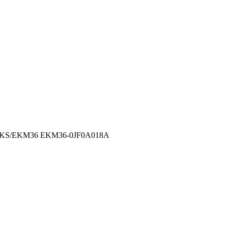
 EKS/EKM36 EKM36-0JF0A018A