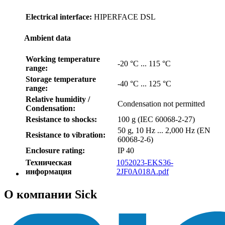
Electrical interface:
HIPERFACE DSL
Ambient data
Working temperature
-20 °C ... 115 °C
range:
Storage temperature
-40 °C ... 125 °C
range:
Relative humidity /
Condensation not permitted
Condensation:
Resistance to shocks:
100 g (IEC 60068-2-27)
50 g, 10 Hz ... 2,000 Hz (EN
Resistance to vibration:
60068-2-6)
Enclosure rating:
IP 40
Техническая
1052023-EKS36-
информация
2JF0A018A.pdf
О компании Sick