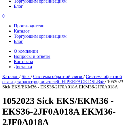
Торгующим организациям
Блог
0
Производители
Каталог
Торгующим организациям
Блог
О компании
Вопросы и ответы
Контакты
Доставка
Каталог
/
Sick
/
Системы обратной связи
/
Система обратной
связи для электродвигателей HIPERFACE DSLВ®
/
1052023
Sick EKS/EKM36 - EKS36-2JF0A018A EKM36-2JF0A018A
1052023 Sick EKS/EKM36 -
EKS36-2JF0A018A EKM36-
2JF0A018A