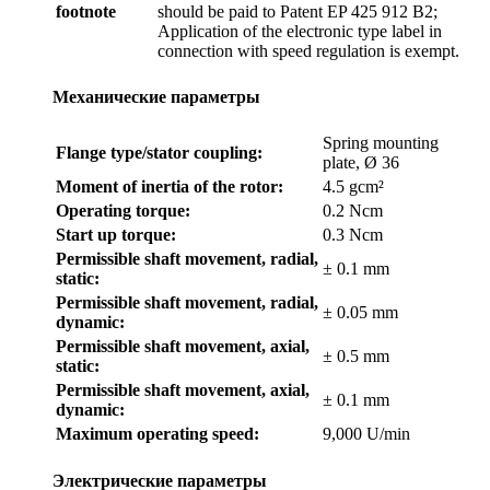
footnote
should be paid to Patent EP 425 912 B2;
Application of the electronic type label in
connection with speed regulation is exempt.
Механические параметры
Spring mounting
Flange type/stator coupling:
plate, Ø 36
Moment of inertia of the rotor:
4.5 gcm²
Operating torque:
0.2 Ncm
Start up torque:
0.3 Ncm
Permissible shaft movement, radial,
± 0.1 mm
static:
Permissible shaft movement, radial,
± 0.05 mm
dynamic:
Permissible shaft movement, axial,
± 0.5 mm
static:
Permissible shaft movement, axial,
± 0.1 mm
dynamic:
Maximum operating speed:
9,000 U/min
Электрические параметры