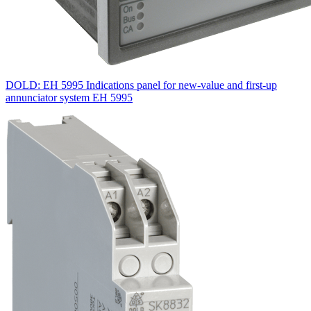
DOLD: EH 5995 Indications panel for new-value and first-up
annunciator system EH 5995