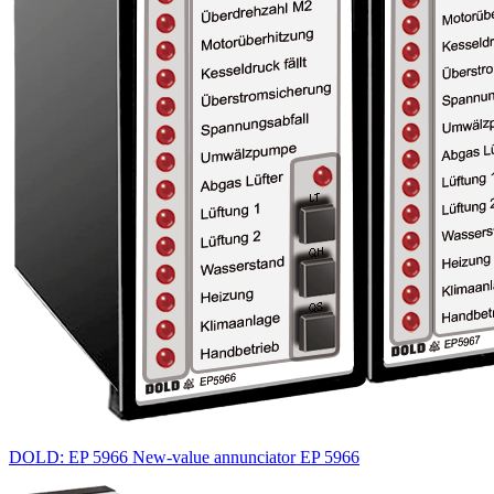
DOLD: EP 5966 New-value annunciator EP 5966