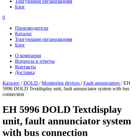
Торгующим организациям
Блог
0
Производители
Каталог
Торгующим организациям
Блог
О компании
Вопросы и ответы
Контакты
Доставка
Каталог
/
DOLD
/
Monitoring devices
/
Fault annunciators
/
EH
5996 DOLD Textdisplay unit, fault annunciator system with bus
connection
EH 5996 DOLD Textdisplay
unit, fault annunciator system
with bus connection