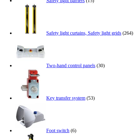
Safety light barriers
(15)
Safety light curtains, Safety light grids
(264)
Two-hand control panels
(30)
Key transfer system
(53)
Foot switch
(6)