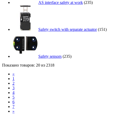
AS interface safety at work
(235)
Safety switch with separate actuator
(151)
Safety sensors
(235)
Показано товаров: 20 из 2318
«
1
2
3
4
5
6
7
»