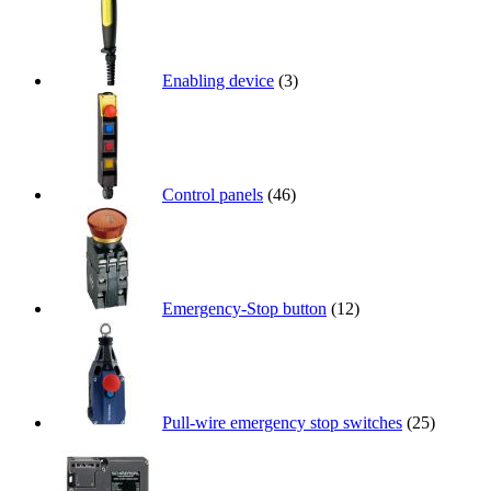
Enabling device
(3)
Control panels
(46)
Emergency-Stop button
(12)
Pull-wire emergency stop switches
(25)